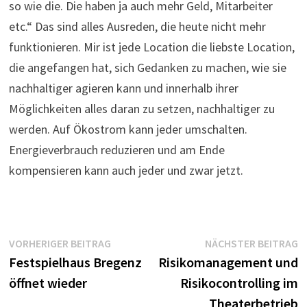
so wie die. Die haben ja auch mehr Geld, Mitarbeiter
etc.“ Das sind alles Ausreden, die heute nicht mehr
funktionieren. Mir ist jede Location die liebste Location,
die angefangen hat, sich Gedanken zu machen, wie sie
nachhaltiger agieren kann und innerhalb ihrer
Möglichkeiten alles daran zu setzen, nachhaltiger zu
werden. Auf Ökostrom kann jeder umschalten.
Energieverbrauch reduzieren und am Ende
kompensieren kann auch jeder und zwar jetzt.
Beitragsnavigation
Vorheriger
N
VORHERIGER BEITRAG
NÄCHSTER BEITRAG
Beitrag:
B
Festspielhaus Bregenz
Risikomanagement und
öffnet wieder
Risikocontrolling im
Theaterbetrieb