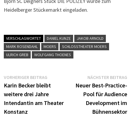
Björn SC Deigners Stück DIE POLIZEY wurde zum
Heidelberger Stückemarkt eingeladen.
VERSCHLAGWORTET
DANIEL KUNZE
JAKOB ARNOLD
MARK ROSENDAHL
MOERS
SCHLOSSTHEATER MOERS
ULRICH GREB
WOLFGANG THOENES
Beitragsnavigation
Vorheriger
N
VORHERIGER BEITRAG
NÄCHSTER BEITRAG
Beitrag:
B
Karin Becker bleibt
Neuer Best-Practice-
weitere drei Jahre
Pool für Audience
Intendantin am Theater
Development im
Konstanz
Bühnensektor