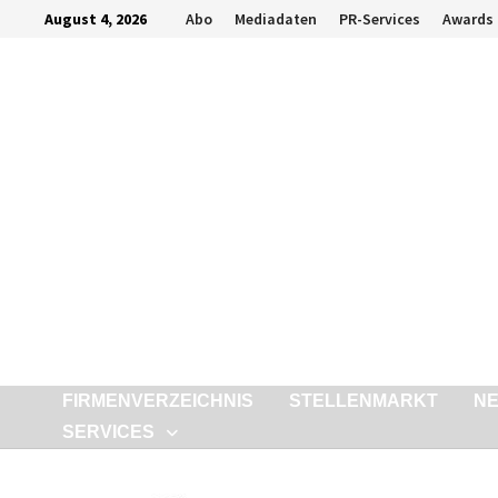
Zurück
August 4, 2026
Abo
Mediadaten
PR-Services
Awards
zum
Inhalt
FIRMENVERZEICHNIS
STELLENMARKT
N
SERVICES