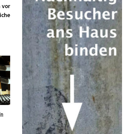
 vor
iche
ln