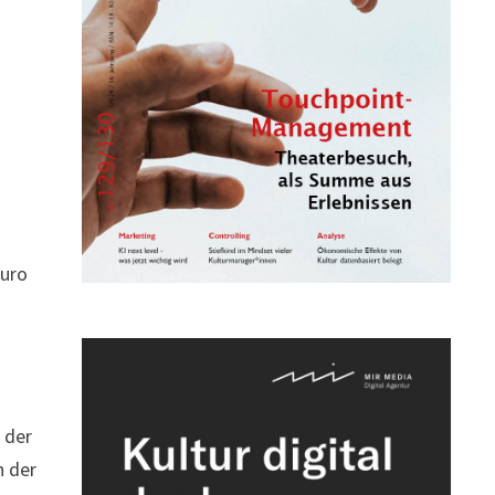
Euro
 der
n der