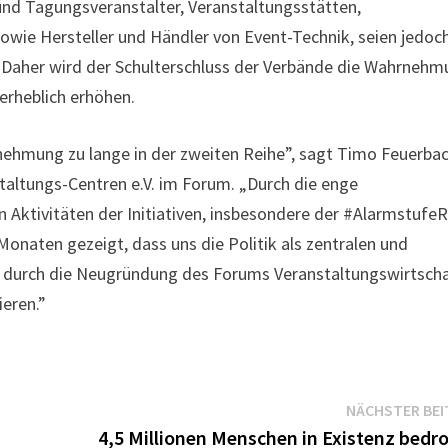
und Tagungsveranstalter, Veranstaltungsstätten,
sowie Hersteller und Händler von Event-Technik, seien jedoc
. Daher wird der Schulterschluss der Verbände die Wahrneh
 erheblich erhöhen.
rnehmung zu lange in der zweiten Reihe”, sagt Timo Feuerbac
taltungs-Centren e.V. im Forum. „Durch die enge
ktivitäten der Initiativen, insbesondere der #AlarmstufeR
Monaten gezeigt, dass uns die Politik als zentralen und
ir durch die Neugründung des Forums Veranstaltungswirtscha
eren.”
NÄCHSTER BEI
4,5 Millionen Menschen in Existenz bedro