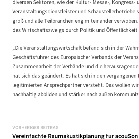
diversen Sektoren, wie der Kultur- Messe-, Kongress- 
Veranstaltungsdienstleister und Schaustellerbetriebe 
groß und alle Teilbranchen eng miteinander verwoben
des Wirtschaftszweigs durch Politik und Öffentlichkeit
„Die Veranstaltungswirtschaft befand sich in der Wah
Geschäftsführer des Europäischer Verbands der Verans
Zusammenarbeit der Verbände und die herausragenden A
hat sich das geändert. Es hat sich in den vergangenen 
legitimierten Ansprechpartner versteht. Das wollen w
nachhaltig abbilden und stärker nach außen kommunizi
Beitragsnavigation
Vorheriger
VORHERIGER BEITRAG
Beitrag:
Vereinfachte Raumakustikplanung für acouSon