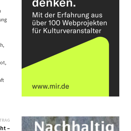
h
mung
h,
ot,
ft
Nächster
TRAG
Beitrag:
ht –