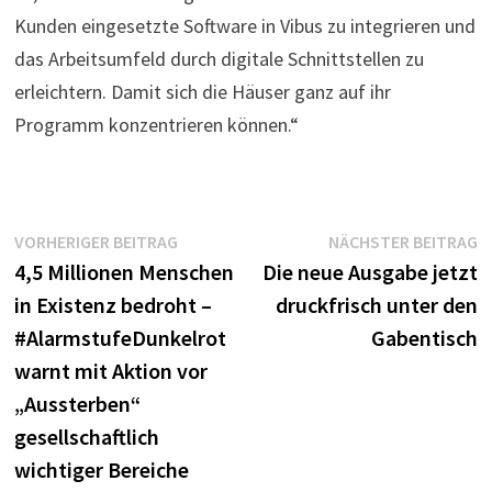
Kunden eingesetzte Software in Vibus zu integrieren und
das Arbeitsumfeld durch digitale Schnittstellen zu
erleichtern. Damit sich die Häuser ganz auf ihr
Programm konzentrieren können.“
Beitragsnavigation
Vorheriger
N
VORHERIGER BEITRAG
NÄCHSTER BEITRAG
Beitrag:
B
4,5 Millionen Menschen
Die neue Ausgabe jetzt
in Existenz bedroht –
druckfrisch unter den
#AlarmstufeDunkelrot
Gabentisch
warnt mit Aktion vor
„Aussterben“
gesellschaftlich
wichtiger Bereiche