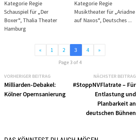
Kategorie Regie
Kategorie Regie
Schauspiel für „Der
Musiktheater für „Ariadne
Boxer“, Thalia Theater
auf Naxos“, Deutsches ...
Hamburg
«
1
2
3
4
»
Page 3 of 4
Beitragsnavigation
Vorheriger
N
VORHERIGER BEITRAG
NÄCHSTER BEITRAG
Beitrag:
B
Milliarden-Debakel:
#StoppNVFlatrate – Für
Kölner Opernsanierung
Entlastung und
Planbarkeit an
deutschen Bühnen