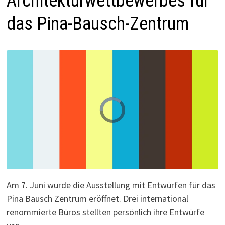
Architekturwettbewerbes für
das Pina-Bausch-Zentrum
V
i
d
e
o
P
l
a
y
e
r
i
s
l
Am 7. Juni wurde die Ausstellung mit Entwürfen für das
o
a
d
Pina Bausch Zentrum eröffnet. Drei international
i
n
g
renommierte Büros stellten persönlich ihre Entwürfe
.