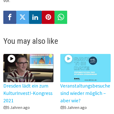
vor.
You may also like
Dresden lädt ein zum
Veranstaltungsbesuche
KulturInvest!-Kongress
sind wieder möglich –
2021
aber wie?
5 Jahren ago
5 Jahren ago