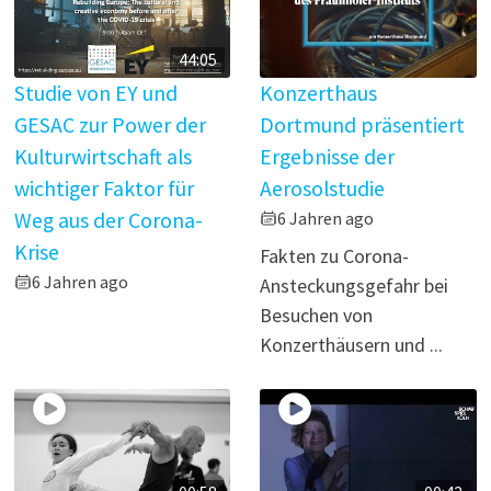
44:05
Studie von EY und
Konzerthaus
GESAC zur Power der
Dortmund präsentiert
Kulturwirtschaft als
Ergebnisse der
wichtiger Faktor für
Aerosolstudie
Weg aus der Corona-
6 Jahren ago
Krise
Fakten zu Corona-
6 Jahren ago
Ansteckungsgefahr bei
Besuchen von
Konzerthäusern und ...