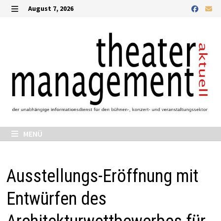
Zurück
August 7, 2026
zum
MENÜ
Inhalt
MENÜ
Ausstellungs-Eröffnung mit
Entwürfen des