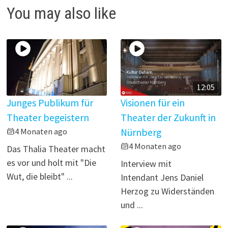
i
You may also like
d
e
o
12:05
Junges Publikum für
Visionen für ein
Theater begeistern
Theater der Zukunft in
4 Monaten ago
Nürnberg
4 Monaten ago
Das Thalia Theater macht
es vor und holt mit "Die
Interview mit
Wut, die bleibt" ...
Intendant Jens Daniel
Herzog zu Widerständen
und ...