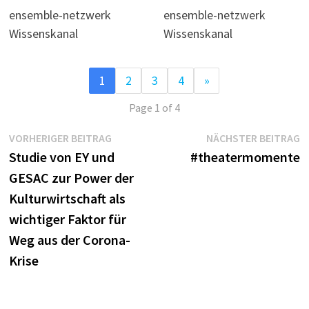
ensemble-netzwerk
ensemble-netzwerk
Wissenskanal
Wissenskanal
1
2
3
4
»
Page 1 of 4
Beitragsnavigation
Vorheriger
N
VORHERIGER BEITRAG
NÄCHSTER BEITRAG
Beitrag:
B
Studie von EY und
#theatermomente
GESAC zur Power der
Kulturwirtschaft als
wichtiger Faktor für
Weg aus der Corona-
Krise