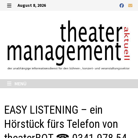
Zurück
August 8, 2026
zum
MENÜ
Inhalt
MENÜ
EASY LISTENING – ein
Hörstück fürs Telefon von