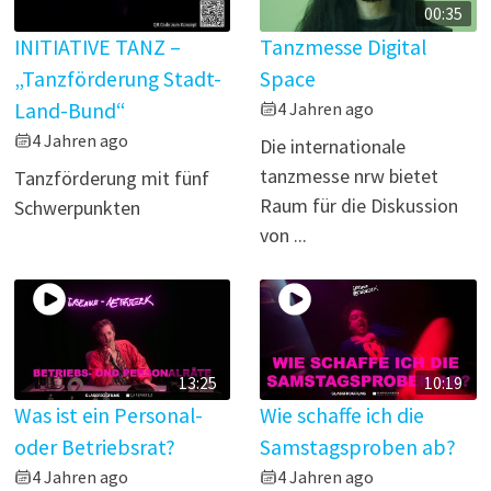
00:35
INITIATIVE TANZ –
Tanzmesse Digital
„Tanzförderung Stadt-
Space
Land-Bund“
4 Jahren ago
4 Jahren ago
Die internationale
tanzmesse nrw bietet
Tanzförderung mit fünf
Raum für die Diskussion
Schwerpunkten
von ...
13:25
10:19
Was ist ein Personal-
Wie schaffe ich die
oder Betriebsrat?
Samstagsproben ab?
4 Jahren ago
4 Jahren ago