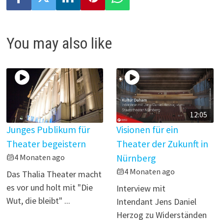
d
e
You may also like
o
12:05
Junges Publikum für
Visionen für ein
Theater begeistern
Theater der Zukunft in
4 Monaten ago
Nürnberg
4 Monaten ago
Das Thalia Theater macht
es vor und holt mit "Die
Interview mit
Wut, die bleibt" ...
Intendant Jens Daniel
Herzog zu Widerständen