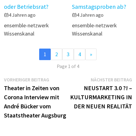
oder Betriebsrat?
Samstagsproben ab?
4 Jahren ago
4 Jahren ago
ensemble-netzwerk
ensemble-netzwerk
Wissenskanal
Wissenskanal
1
2
3
4
»
Page 1 of 4
Beitragsnavigation
Vorheriger
N
VORHERIGER BEITRAG
NÄCHSTER BEITRAG
Beitrag:
B
Theater in Zeiten von
NEUSTART 3.0 ?! –
Corona Interview mit
KULTURMARKETING IN
André Bücker vom
DER NEUEN REALITÄT
Staatstheater Augsburg