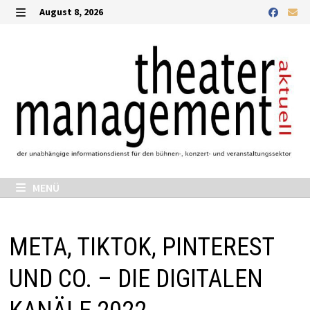
Zurück
August 8, 2026
zum
MENÜ
Inhalt
MENÜ
META, TIKTOK, PINTEREST
UND CO. – DIE DIGITALEN