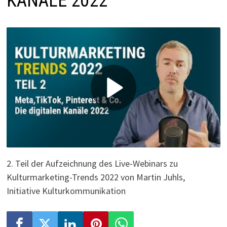
KANÄLE 2022
P
l
a
y
2. Teil der Aufzeichnung des Live-Webinars zu
Kulturmarketing-Trends 2022 von Martin Juhls,
V
Initiative Kulturkommunikation
i