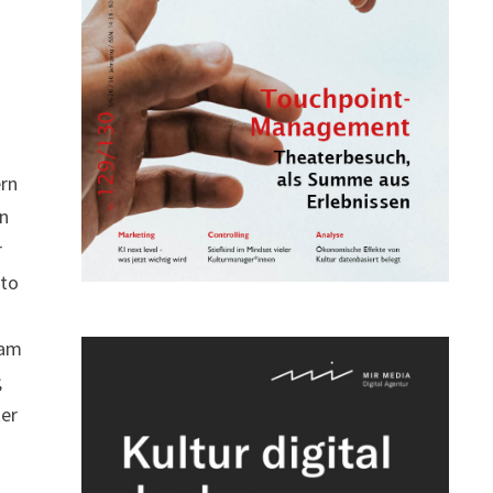
ern
in
r
tto
dam
;
ter