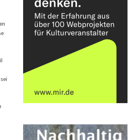
d
ben
se
il
 sei
h