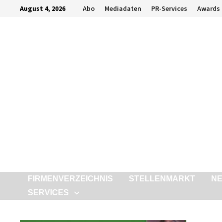
Zurück
August 4, 2026
Abo
Mediadaten
PR-Services
Awards
zum
Inhalt
FIRMENVERZEICHNIS
STELLENMARKT
N
SERVICES