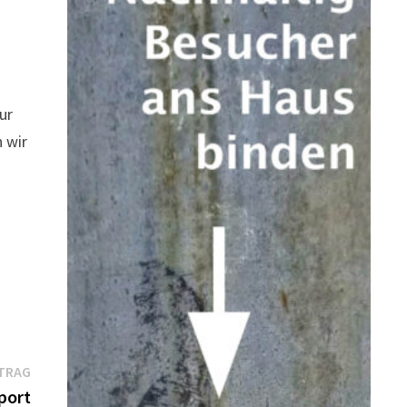
ur
n wir
Nächster
TRAG
Beitrag:
port