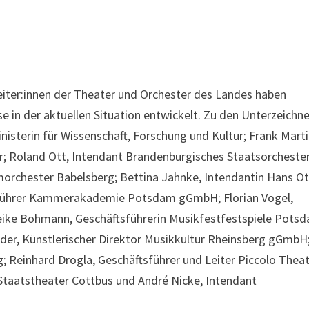
eiter:innen der Theater und Orchester des Landes haben
 in der aktuellen Situation entwickelt. Zu den Unterzeichn
sterin für Wissenschaft, Forschung und Kultur; Frank Mart
r; Roland Ott, Intendant Brandenburgisches Staatsorcheste
lmorchester Babelsberg; Bettina Jahnke, Intendantin Hans O
tsführer Kammerakademie Potsdam gGmbH; Florian Vogel,
 Heike Bohmann, Geschäftsführerin Musikfestfestspiele Pots
er, Künstlerischer Direktor Musikkultur Rheinsberg gGmbH
 Reinhard Drogla, Geschäftsführer und Leiter Piccolo Thea
Staatstheater Cottbus und André Nicke, Intendant