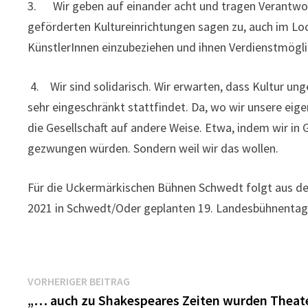
3. Wir geben auf einander acht und tragen Verantwortu
geförderten Kultureinrichtungen sagen zu, auch im Lo
KünstlerInnen einzubeziehen und ihnen Verdienstmögli
4. Wir sind solidarisch. Wir erwarten, dass Kultur un
sehr eingeschränkt stattfindet. Da, wo wir unsere eigen
die Gesellschaft auf andere Weise. Etwa, indem wir in
gezwungen würden. Sondern weil wir das wollen.
Für die Uckermärkischen Bühnen Schwedt folgt aus de
2021 in Schwedt/Oder geplanten 19. Landesbühnentag
Beitragsnavigation
Vorheriger
VORHERIGER BEITRAG
Beitrag:
„… auch zu Shakespeares Zeiten wurden Theat