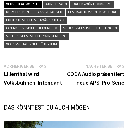
VERSCHLAGWORTET
ARNE BRAUN
BADEN-WÜRTEMMBERG
BURGFESTSPIELE JAGSSTHAUSEN
FESTIVAL ROSSINI IN WILDBAD
FREILICHTSPIELE SCHWÄBISCH HALL
OPERNFESTSPIELE HEIDENHEIM
SCHLOSSFESTSPIELE ETTLINGEN
SCHLOSSFESTSPIELE ZWINGENBERG
VOLKSSCHAUSPIELE ÖTIGHEIM
Beitragsnavigation
Vorheriger
N
VORHERIGER BEITRAG
NÄCHSTER BEITRAG
Beitrag:
B
Lilienthal wird
CODA Audio präsentiert
Volksbühnen-Intendant
neue APS-Pro-Serie
DAS KÖNNTEST DU AUCH MÖGEN