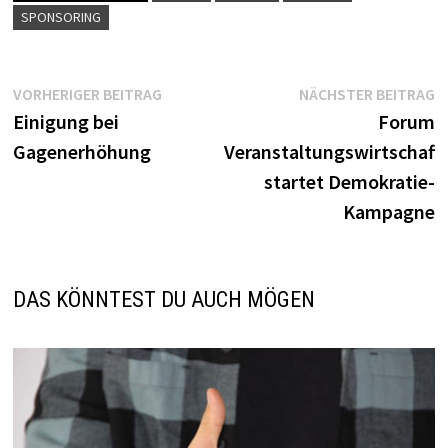
SPONSORING
Beitragsnavigation
Vorheriger
N
VORHERIGER BEITRAG
NÄCHSTER BEITRAG
Beitrag:
B
Einigung bei
Forum
Gagenerhöhung
Veranstaltungswirtschaft
startet Demokratie-
Kampagne
DAS KÖNNTEST DU AUCH MÖGEN