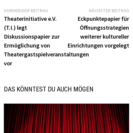
Beitragsnavigation
Vorheriger
N
VORHERIGER BEITRAG
NÄCHSTER BEITRAG
Beitrag:
B
Theaterinitiative e.V.
Eckpunktepapier für
(T.I.) legt
Öffnungsstrategien
Diskussionspapier zur
weiterer kultureller
Ermöglichung von
Einrichtungen vorgelegt
Theatergastspielveranstaltungen
vor
DAS KÖNNTEST DU AUCH MÖGEN