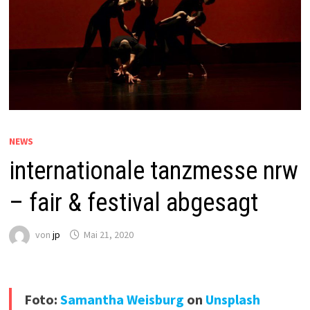
NEWS
internationale tanzmesse nrw
– fair & festival abgesagt
von
jp
Mai 21, 2020
Foto:
Samantha Weisburg
on
Unsplash