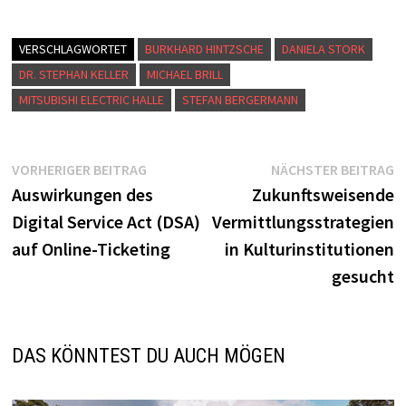
VERSCHLAGWORTET
BURKHARD HINTZSCHE
DANIELA STORK
DR. STEPHAN KELLER
MICHAEL BRILL
MITSUBISHI ELECTRIC HALLE
STEFAN BERGERMANN
VORHERIGER BEITRAG
NÄCHSTER BEITRAG
Auswirkungen des
Zukunftsweisende
Digital Service Act (DSA)
Vermittlungsstrategien
auf Online-Ticketing
in Kulturinstitutionen
gesucht
DAS KÖNNTEST DU AUCH MÖGEN