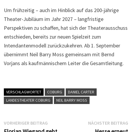
Um frühzeitig – auch im Hinblick auf das 200-jährige
Theater-Jubiläum im Jahr 2027 – langfristige
Perspektiven zu schaffen, hat sich der Theaterausschuss
entschieden, bereits zur neuen Spielzeit zum
Intendantenmodell zurückzukehren. Ab 1. September
übernimmt Neil Barry Moss gemeinsam mit Bernd
Vorjans als kaufmännischem Leiter die Gesamtleitung.
VERSCHLAGWORTET
COBURG
DANIEL CARTER
LANDESTHEATER COBURG
NEIL BARRY MOSS
Beitragsnavigation
Vorheriger
N
VORHERIGER BEITRAG
NÄCHSTER BEITRAG
Beitrag:
B
Florian Wiegand geht
Hesse erneut