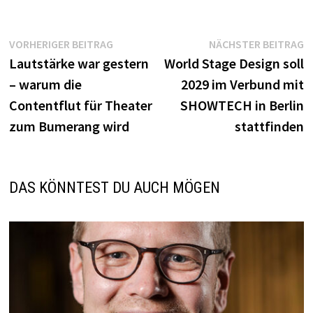
Beitragsnavigation
Vorheriger
N
VORHERIGER BEITRAG
NÄCHSTER BEITRAG
Beitrag:
B
Lautstärke war gestern
World Stage Design soll
– warum die
2029 im Verbund mit
Contentflut für Theater
SHOWTECH in Berlin
zum Bumerang wird
stattfinden
DAS KÖNNTEST DU AUCH MÖGEN