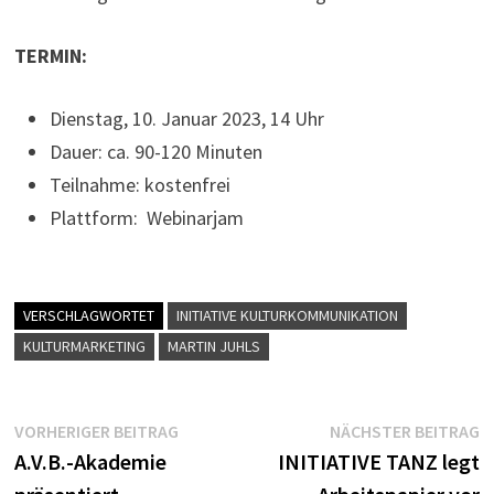
TERMIN:
Dienstag, 10. Januar 2023, 14 Uhr
Dauer: ca. 90-120 Minuten
Teilnahme: kostenfrei
Plattform: Webinarjam
VERSCHLAGWORTET
INITIATIVE KULTURKOMMUNIKATION
KULTURMARKETING
MARTIN JUHLS
Beitragsnavigation
Vorheriger
N
VORHERIGER BEITRAG
NÄCHSTER BEITRAG
Beitrag:
B
A.V.B.-Akademie
INITIATIVE TANZ legt