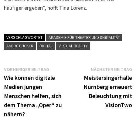
häufiger ergeben“, hofft Tina Lorenz.
VERSCHLAGWORTET
AKADEMIE FÜR THEATER UND DIGITALITÄT
ANDRÉ BÜCKER
DIGITAL
VIRTUAL REALITY
Beitragsnavigation
Vorheriger
N
VORHERIGER BEITRAG
NÄCHSTER BEITRAG
Beitrag:
B
Wie können digitale
Meistersingerhalle
Medien jungen
Nürnberg erneuert
Menschen helfen, sich
Beleuchtung mit
dem Thema „Oper“ zu
VisionTwo
nähern?