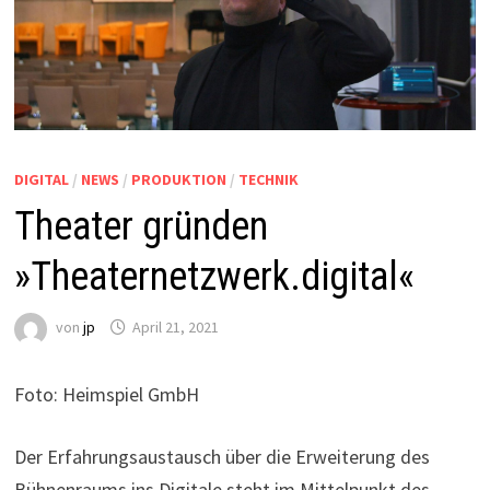
DIGITAL
/
NEWS
/
PRODUKTION
/
TECHNIK
Theater gründen
»Theaternetzwerk.digital«
von
jp
April 21, 2021
Foto: Heimspiel GmbH
Der Erfahrungsaustausch über die Erweiterung des
Bühnenraums ins Digitale steht im Mittelpunkt des