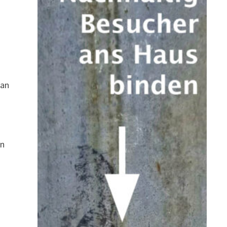
 an
en