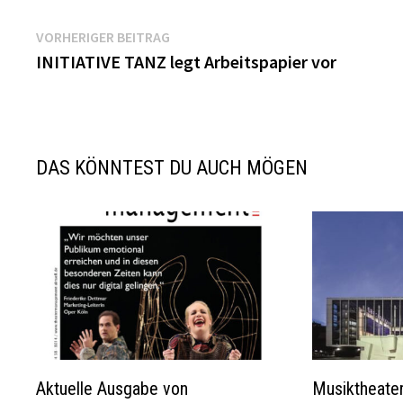
Beitragsnavigation
Vorheriger
VORHERIGER BEITRAG
Beitrag:
INITIATIVE TANZ legt Arbeitspapier vor
DAS KÖNNTEST DU AUCH MÖGEN
Aktuelle Ausgabe von
Musiktheater