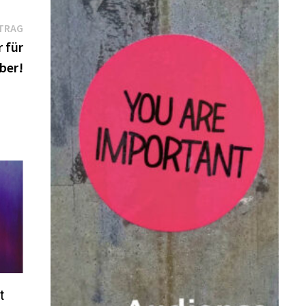
Nächster
TRAG
Beitrag:
 für
ber!
t