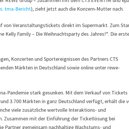
 der REWE Group – zusammen mit dem CTS EVENTIM und epa
(
s. tma-Bericht
), zieht jetzt auch die Konzern-Mutter nach.
f von Veranstaltungstickets direkt im Supermarkt. Zum Sta
he Kelly Family – Die Weihnachtsparty des Jahres!“. Die erst
ngen, Konzerten und Sportereignissen des Partners CTS
menden Märkten in Deutschland sowie online unter rewe-
orona-Pandemie stark gesunken. Mit dem Verkauf von Tickets
und 3.700 Märkten in ganz Deutschland verfügt, erhält die 
che viele zusätzliche wertvolle Interaktions- und
n. Zusammen mit der Einführung der Ticketlösung bei
ie Partner gemeinsam nachhaltige Wachstums- und