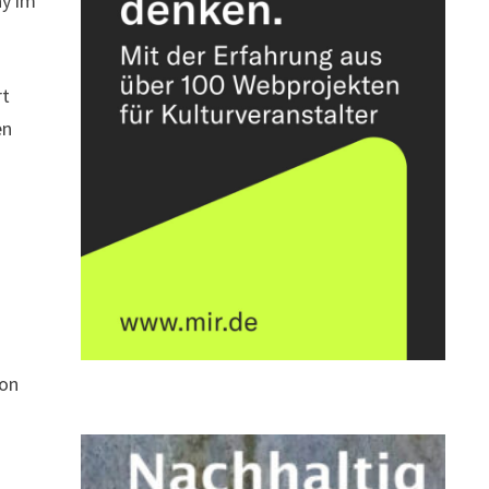
y im
rt
en
von