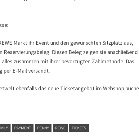
sse:
REWE Markt ihr Event und den gewünschten Sitzplatz aus,
en Reservierungsbeleg. Diesen Beleg zeigen sie anschließend
en alles zusammen mit ihrer bevorzugten Zahlmethode. Das
g per E-Mail versandt.
etwelt ebenfalls das neue Ticketangebot im Webshop buch
AMILY
PAYMENT
PENNY
REWE
TICKETS