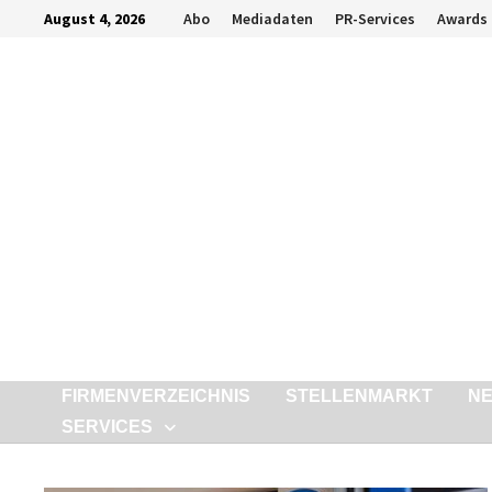
Zurück
August 4, 2026
Abo
Mediadaten
PR-Services
Awards
zum
Inhalt
FIRMENVERZEICHNIS
STELLENMARKT
N
SERVICES