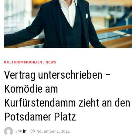
KULTURIMMOBILIEN
/
NEWS
Vertrag unterschrieben –
Komödie am
Kurfürstendamm zieht an den
Potsdamer Platz
von
jp
November 1, 2022