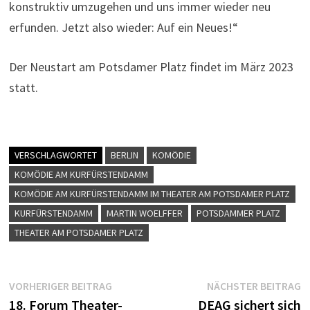
konstruktiv umzugehen und uns immer wieder neu
erfunden. Jetzt also wieder: Auf ein Neues!“
Der Neustart am Potsdamer Platz findet im März 2023
statt.
VERSCHLAGWORTET
BERLIN
KOMÖDIE
KOMÖDIE AM KURFÜRSTENDAMM
KOMÖDIE AM KURFÜRSTENDAMM IM THEATER AM POTSDAMER PLATZ
KURFÜRSTENDAMM
MARTIN WOELFFER
POTSDAMMER PLATZ
THEATER AM POTSDAMER PLATZ
Beitragsnavigation
Vorheriger
N
VORHERIGER BEITRAG
NÄCHSTER BEITRAG
Beitrag:
B
18. Forum Theater-
DEAG sichert sich