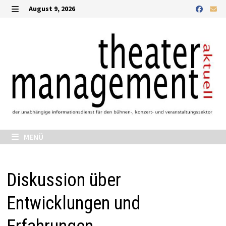
Zurück
August 9, 2026
zum
MENÜ
Inhalt
MENÜ
Diskussion über
Entwicklungen und