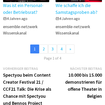
Was ist ein Personal-
Wie schaffe ich die
oder Betriebsrat?
Samstagsproben ab?
4 Jahren ago
4 Jahren ago
ensemble-netzwerk
ensemble-netzwerk
Wissenskanal
Wissenskanal
1
2
3
4
»
Page 1 of 4
Beitragsnavigation
Vorheriger
N
VORHERIGER BEITRAG
NÄCHSTER BEITRAG
Beitrag:
B
Spectyou beim Content
10.000 bis 15.000
Creator Festival 21 /
demonstrieren für
CCF21 Talk: Die Krise als
offene Theater in
Chance mit Spectyou
Belgien
und Bennos Project