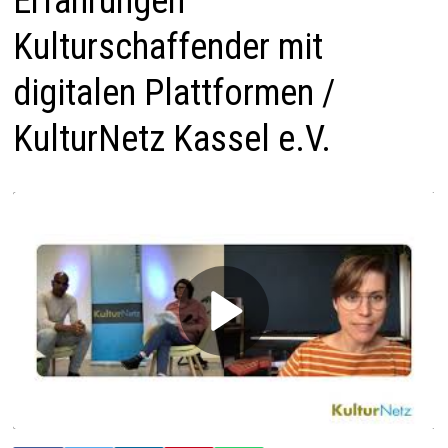
Erfahrungen
Kulturschaffender mit
digitalen Plattformen /
KulturNetz Kassel e.V.
P
l
a