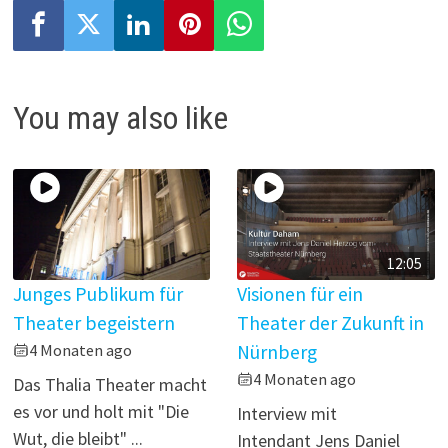
y
V
i
You may also like
d
e
o
12:05
Junges Publikum für
Visionen für ein
Theater begeistern
Theater der Zukunft in
4 Monaten ago
Nürnberg
4 Monaten ago
Das Thalia Theater macht
es vor und holt mit "Die
Interview mit
Wut, die bleibt" ...
Intendant Jens Daniel