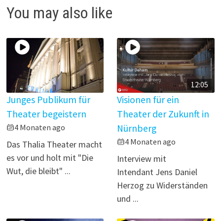
i
You may also like
d
e
o
12:05
Junges Publikum für
Visionen für ein
Theater begeistern
Theater der Zukunft in
4 Monaten ago
Nürnberg
4 Monaten ago
Das Thalia Theater macht
es vor und holt mit "Die
Interview mit
Wut, die bleibt" ...
Intendant Jens Daniel
Herzog zu Widerständen
und ...