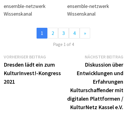
ensemble-netzwerk
ensemble-netzwerk
Wissenskanal
Wissenskanal
1
2
3
4
»
Page 1 of 4
Beitragsnavigation
Vorheriger
N
VORHERIGER BEITRAG
NÄCHSTER BEITRAG
Beitrag:
B
Dresden lädt ein zum
Diskussion über
KulturInvest!-Kongress
Entwicklungen und
2021
Erfahrungen
Kulturschaffender mit
digitalen Plattformen /
KulturNetz Kassel e.V.