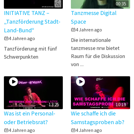
00:35
INITIATIVE TANZ –
Tanzmesse Digital
„Tanzförderung Stadt-
Space
Land-Bund“
4 Jahren ago
4 Jahren ago
Die internationale
tanzmesse nrw bietet
Tanzförderung mit fünf
Raum für die Diskussion
Schwerpunkten
von ...
13:25
10:19
Was ist ein Personal-
Wie schaffe ich die
oder Betriebsrat?
Samstagsproben ab?
4 Jahren ago
4 Jahren ago