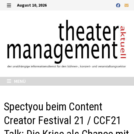
Zurück
August 10, 2026
zum
MENÜ
Inhalt
MENÜ
Spectyou beim Content
Creator Festival 21 / CCF21