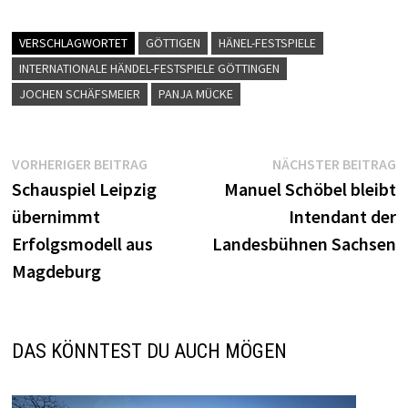
VERSCHLAGWORTET
GÖTTIGEN
HÄNEL-FESTSPIELE
INTERNATIONALE HÄNDEL-FESTSPIELE GÖTTINGEN
JOCHEN SCHÄFSMEIER
PANJA MÜCKE
Beitragsnavigation
Vorheriger
N
VORHERIGER BEITRAG
NÄCHSTER BEITRAG
Beitrag:
B
Schauspiel Leipzig
Manuel Schöbel bleibt
übernimmt
Intendant der
Erfolgsmodell aus
Landesbühnen Sachsen
Magdeburg
DAS KÖNNTEST DU AUCH MÖGEN