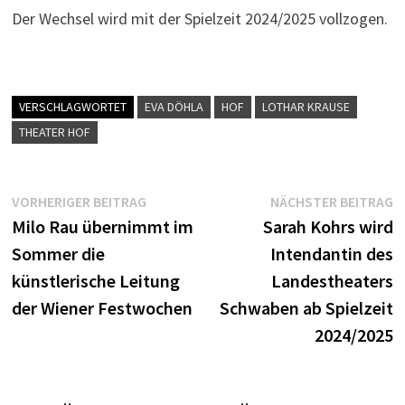
Der Wechsel wird mit der Spielzeit 2024/2025 vollzogen.
VERSCHLAGWORTET
EVA DÖHLA
HOF
LOTHAR KRAUSE
THEATER HOF
Beitragsnavigation
Vorheriger
N
VORHERIGER BEITRAG
NÄCHSTER BEITRAG
Beitrag:
B
Milo Rau übernimmt im
Sarah Kohrs wird
Sommer die
Intendantin des
künstlerische Leitung
Landestheaters
der Wiener Festwochen
Schwaben ab Spielzeit
2024/2025