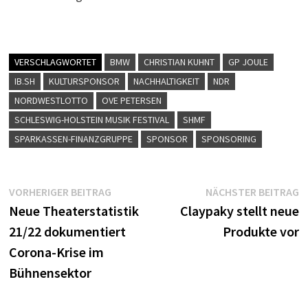
VERSCHLAGWORTET
BMW
CHRISTIAN KUHNT
GP JOULE
IB.SH
KULTURSPONSOR
NACHHALTIGKEIT
NDR
NORDWESTLOTTO
OVE PETERSEN
SCHLESWIG-HOLSTEIN MUSIK FESTIVAL
SHMF
SPARKASSEN-FINANZGRUPPE
SPONSOR
SPONSORING
Beitragsnavigation
Vorheriger
N
VORHERIGER BEITRAG
NÄCHSTER BEITRAG
Beitrag:
B
Neue Theaterstatistik
Claypaky stellt neue
21/22 dokumentiert
Produkte vor
Corona-Krise im
Bühnensektor