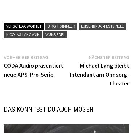
VERSCHLAGWORTET
BIRGIT SIMMLER
LUISENBRUG-FESTSPIELE
NICOLAS LAHOVNIK
WUNSIEDEL
Beitragsnavigation
Vorheriger
N
VORHERIGER BEITRAG
NÄCHSTER BEITRAG
Beitrag:
B
CODA Audio präsentiert
Michael Lang bleibt
neue APS-Pro-Serie
Intendant am Ohnsorg-
Theater
DAS KÖNNTEST DU AUCH MÖGEN