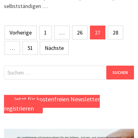
selbstständigen …
Seitennummerierung
Vorherige
1
…
26
27
28
der
…
51
Nächste
Beiträge
Suchen
nach:
Jetzt für kostenfreien Newsletter
registrieren